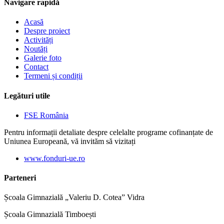
Navigare rapidă
Acasă
Despre proiect
Activități
Noutăți
Galerie foto
Contact
Termeni și condiții
Legături utile
FSE România
Pentru informații detaliate despre celelalte programe cofinanțate de
Uniunea Europeană, vă invităm să vizitați
www.fonduri-ue.ro
Parteneri
Școala Gimnazială „Valeriu D. Cotea” Vidra
Școala Gimnazială Timboești