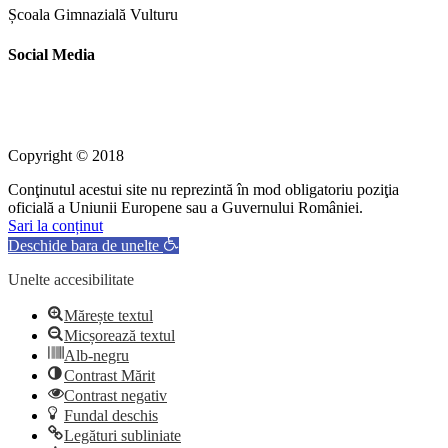
Școala Gimnazială Vulturu
Social Media
Copyright © 2018
Conţinutul acestui site nu reprezintă în mod obligatoriu poziţia
oficială a Uniunii Europene sau a Guvernului României.
Sari la conținut
Deschide bara de unelte
Unelte accesibilitate
Mărește textul
Micșorează textul
Alb-negru
Contrast Mărit
Contrast negativ
Fundal deschis
Legături subliniate