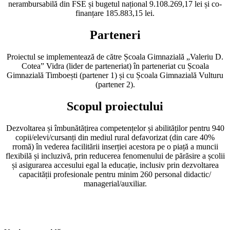
nerambursabilă din FSE și bugetul național 9.108.269,17 lei și co-
finanțare 185.883,15 lei.
Parteneri
Proiectul se implementează de către Școala Gimnazială „Valeriu D.
Cotea” Vidra (lider de parteneriat) în parteneriat cu Școala
Gimnazială Timboești (partener 1) și cu Școala Gimnazială Vulturu
(partener 2).
Scopul proiectului
Dezvoltarea și îmbunătățirea competențelor și abilităților pentru 940
copii/elevi/cursanți din mediul rural defavorizat (din care 40%
rromă) în vederea facilitării inserției acestora pe o piață a muncii
flexibilă și incluzivă, prin reducerea fenomenului de părăsire a școlii
și asigurarea accesului egal la educație, inclusiv prin dezvoltarea
capacității profesionale pentru minim 260 personal didactic/
managerial/auxiliar.