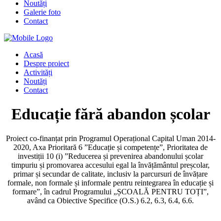
Noutăți
Galerie foto
Contact
Acasă
Despre proiect
Activități
Noutăți
Contact
Educație fără abandon școlar
Proiect co-finanțat prin Programul Operațional Capital Uman 2014-
2020, Axa Prioritară 6 ”Educație și competențe”, Prioritatea de
investiții 10 (i) ”Reducerea și prevenirea abandonului școlar
timpuriu și promovarea accesului egal la învățământul preșcolar,
primar și secundar de calitate, inclusiv la parcursuri de învățare
formale, non formale și informale pentru reintegrarea în educație și
formare”, în cadrul Programului „ȘCOALĂ PENTRU TOȚI”,
având ca Obiective Specifice (O.S.) 6.2, 6.3, 6.4, 6.6.