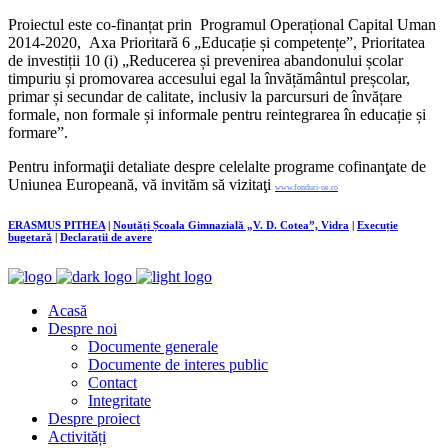
Proiectul este co-finanțat prin Programul Operațional Capital Uman
2014-2020, Axa Prioritară 6 „Educație și competențe”, Prioritatea
de investiții 10 (i) „Reducerea și prevenirea abandonului școlar
timpuriu și promovarea accesului egal la învățământul preșcolar,
primar și secundar de calitate, inclusiv la parcursuri de învățare
formale, non formale și informale pentru reintegrarea în educație și
formare”.
Pentru informaţii detaliate despre celelalte programe cofinanţate de
Uniunea Europeană, vă invităm să vizitaţi
www.fonduri-ue.ro
ERASMUS PITHEA
|
Noutăți Școala Gimnazială „V. D. Cotea”, Vidra
|
Execuție
bugetară
|
Declarații de avere
Acasă
Despre noi
Documente generale
Documente de interes public
Contact
Integritate
Despre proiect
Activități